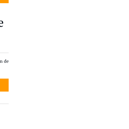
e
on de