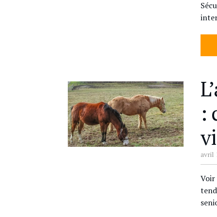
Sécu
inte
L
:
vi
avril 
Voir
tend
seni