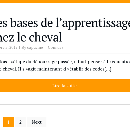
es bases de l’apprentissag
hez le cheval
re 5, 2017
By
capucine
Connues
fois l »étape du débourrage passée, il faut penser à l »éducati
e cheval. Il s »agit maintenant d »établir des codes[…]
Lire la suite
Pagination
1
2
Next
des