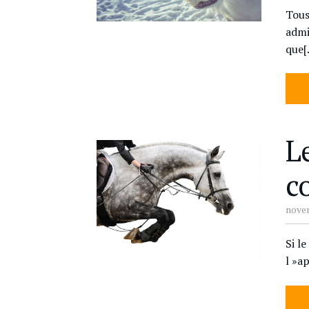
Tous
admi
que[
L
c
novem
Si l
l »a