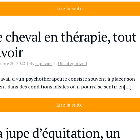
Lire la suite
e cheval en thérapie, tout
avoir
bre 30, 2022
By
capucine
Uncategorized
ravail d »un psychothérapeute consiste souvent à placer son
ent dans des conditions idéales où il pourra se sentir en[…]
Lire la suite
a jupe d’équitation, un