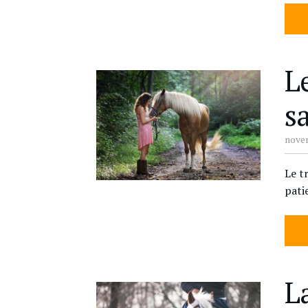
L
s
novem
Le t
pati
L