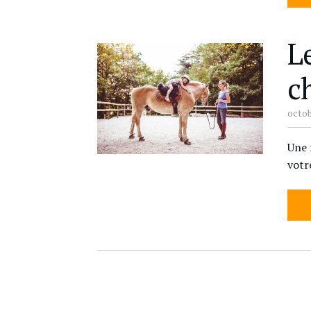
L
c
octob
Une 
votr