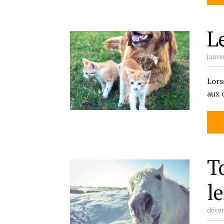
L
janvie
Lors
aux 
T
le
décem