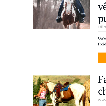
v
p
juille
Qu’e
froi
F
c
octob