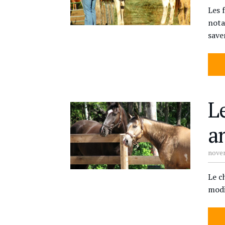
Les 
nota
save
Le
a
novem
Le c
modi