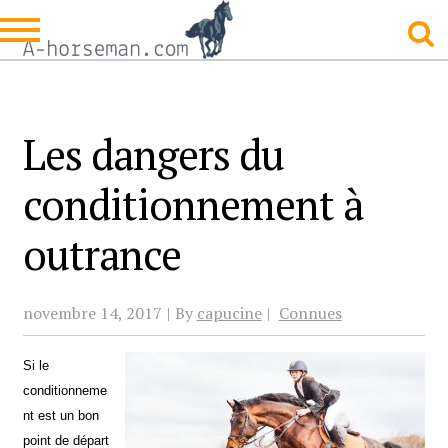
Skip
Skip
to
to
navigation
content
Les dangers du
conditionnement à
outrance
novembre 14, 2017
By
capucine
Connues
Si le
conditionneme
nt est un bon
point de départ